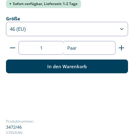
Sofort verfügbar, Lieferzeit: 1-2 Tage
auswählen
Größe
Produkt Anzahl: Gib den gewünschten Wert ein ode
Paar
In den Warenkorb
Produktnummer:
3472/46
GTIN/EAN: