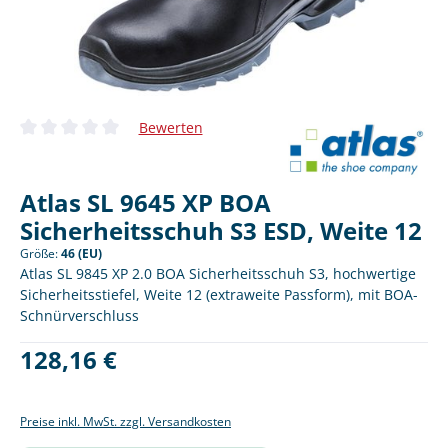
Bewerten
Durchschnittliche Bewertung von 0 von 5 Sternen
Atlas SL 9645 XP BOA
Sicherheitsschuh S3 ESD, Weite 12
Größe:
46 (EU)
Atlas SL 9845 XP 2.0 BOA Sicherheitsschuh S3, hochwertige
Sicherheitsstiefel, Weite 12 (extraweite Passform), mit BOA-
Schnürverschluss
Regulärer Preis:
128,16 €
Preise inkl. MwSt. zzgl. Versandkosten