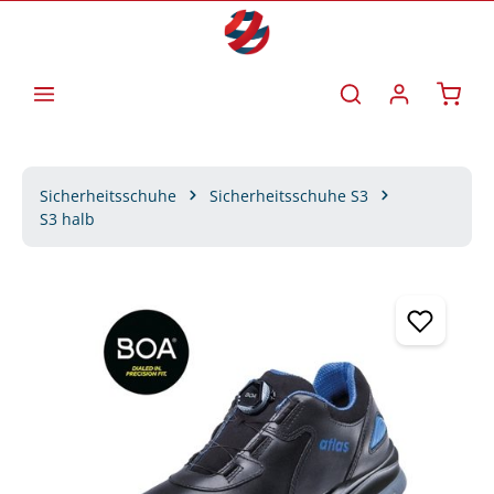
Zum Hauptinhalt springen
Waren
Sicherheitsschuhe
Sicherheitsschuhe S3
S3 halb
Bildergalerie überspringen