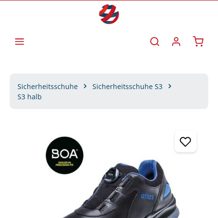
Zum Hauptinhalt springen
Waren
Sicherheitsschuhe
Sicherheitsschuhe S3
S3 halb
Bildergalerie überspringen