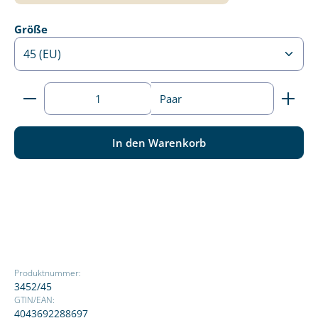
auswählen
Größe
Produkt Anzahl: Gib den gewünschten Wert ein ode
Paar
In den Warenkorb
Produktnummer:
3452/45
GTIN/EAN:
4043692288697