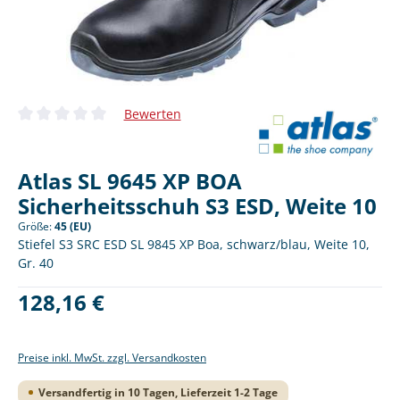
Bewerten
Durchschnittliche Bewertung von 0 von 5 Sternen
Atlas SL 9645 XP BOA
Sicherheitsschuh S3 ESD, Weite 10
Größe:
45 (EU)
Stiefel S3 SRC ESD SL 9845 XP Boa, schwarz/blau, Weite 10,
Gr. 40
Regulärer Preis:
128,16 €
Preise inkl. MwSt. zzgl. Versandkosten
Versandfertig in 10 Tagen, Lieferzeit 1-2 Tage